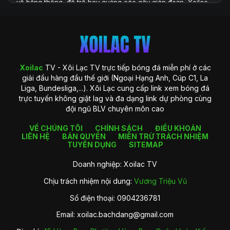
về băng thông, độ trễ hay quảng cáo gây gián đoạn, Xoilac
TV xuất hiện như một giải pháp toàn diện, đáp ứng đầy đủ
những yêu cầu khắt khe của người xem hiện đại. Với hệ
thống công nghệ được đầu tư bài bản và khả năng cung cấp
dữ liệu phong phú, Xoilac TV không chỉ là một website xem
bóng đá, mà còn là một trung tâm thông tin chuyên sâu
dành cho người hâm mộ bóng đá tại Việt Nam.
Xoilac
TV - Xôi Lạc TV trực tiếp bóng đá miễn phí ở các
giải đấu hàng đầu thế giới (Ngoại Hạng Anh, Cúp C1, La
Liga, Bundesliga,...). Xôi Lạc cung cấp link xem bóng đá
trực tuyến không giật lag và đa dạng link dự phòng cùng
đội ngũ BLV chuyên môn cao
VỀ CHÚNG TÔI
CHÍNH SÁCH
ĐIỀU KHOẢN
LIÊN HỆ
BẢN QUYỀN
MIỄN TRỪ TRÁCH NHIỆM
TUYỂN DỤNG
SITEMAP
Doanh nghiệp: Xoilac TV
Chịu trách nhiệm nội dung:
Vương Triệu Vũ
Giới thiệu về Xoilac TV
Số điện thoại: 0904236781
Xoilac TV là gì?
Email:
xoilac.bachdang@gmail.com
Xoilac
TV là một nền tảng trực tiếp bóng đá trực tuyến được