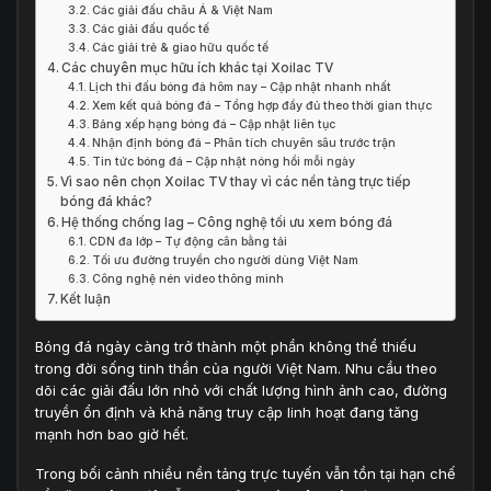
Các giải đấu châu Á & Việt Nam
Các giải đấu quốc tế
Các giải trẻ & giao hữu quốc tế
Các chuyên mục hữu ích khác tại Xoilac TV
Lịch thi đấu bóng đá hôm nay – Cập nhật nhanh nhất
Xem kết quả bóng đá – Tổng hợp đầy đủ theo thời gian thực
Bảng xếp hạng bóng đá – Cập nhật liên tục
Nhận định bóng đá – Phân tích chuyên sâu trước trận
Tin tức bóng đá – Cập nhật nóng hổi mỗi ngày
Vì sao nên chọn Xoilac TV thay vì các nền tảng trực tiếp
bóng đá khác?
Hệ thống chống lag – Công nghệ tối ưu xem bóng đá
CDN đa lớp – Tự động cân bằng tải
Tối ưu đường truyền cho người dùng Việt Nam
Công nghệ nén video thông minh
Kết luận
Bóng đá ngày càng trở thành một phần không thể thiếu
trong đời sống tinh thần của người Việt Nam. Nhu cầu theo
dõi các giải đấu lớn nhỏ với chất lượng hình ảnh cao, đường
truyền ổn định và khả năng truy cập linh hoạt đang tăng
mạnh hơn bao giờ hết.
Trong bối cảnh nhiều nền tảng trực tuyến vẫn tồn tại hạn chế