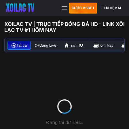
CƯỢC VSBET
LIÊN HỆ KM
XOILAC TV | TRỰC TIẾP BÓNG ĐÁ HD - LINK XÔI
LẠC TV #1 HÔM NAY
Tất cả
Đang Live
Trận HOT
Hôm Nay
N
Đang tải dữ liệu...