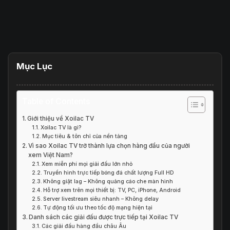
Mục Lục
Table of Contents
Giới thiệu về Xoilac TV
Xoilac TV là gì?
Mục tiêu & tôn chỉ của nền tảng
Vì sao Xoilac TV trở thành lựa chọn hàng đầu của người
xem Việt Nam?
Xem miễn phí mọi giải đấu lớn nhỏ
Truyền hình trực tiếp bóng đá chất lượng Full HD
Không giật lag – Không quảng cáo che màn hình
Hỗ trợ xem trên mọi thiết bị: TV, PC, iPhone, Android
Server livestream siêu nhanh – Không delay
Tự động tối ưu theo tốc độ mạng hiện tại
Danh sách các giải đấu được trực tiếp tại Xoilac TV
Các giải đấu hàng đầu châu Âu