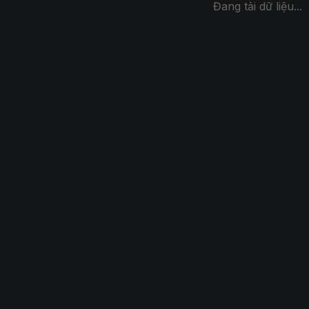
Đang tải dữ liệu...