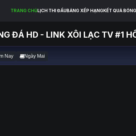
TRANG CHỦ
LỊCH THI ĐẤU
BẢNG XẾP HẠNG
KẾT QUẢ BÓNG
NG ĐÁ HD - LINK XÔI LẠC TV #1 
m Nay
Ngày Mai