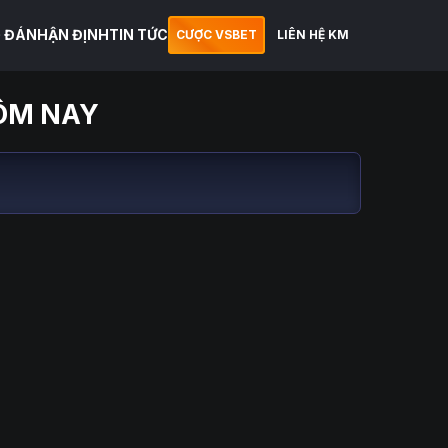
 ĐÁ
NHẬN ĐỊNH
TIN TỨC
CƯỢC VSBET
LIÊN HỆ KM
HÔM NAY